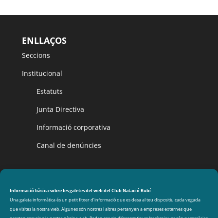
ENLLAÇOS
Seccions
Institucional
Estatuts
Junta Directiva
Informació corporativa
Canal de denúncies
CLUB NATACIÓ RUBÍ
Avinguda de les Olimpíades s/n, 08191 Rubí
Informació bàsica sobre les galetes del web del Club Natació Rubí
Una galeta informàtica és un petit fitxer d’informació que es desa al teu dispositiu cada vegada
que visites la nostra web. Algunes són nostres i altres pertanyen a empreses externes que