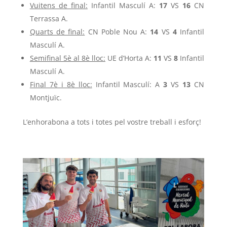
Vuitens de final:
Infantil Masculí A:
17
VS
16
CN
Terrassa A.
Quarts de final:
CN Poble Nou A:
14
VS
4
Infantil
Masculí A.
Semifinal 5è al 8è lloc:
UE d’Horta A:
11
VS
8
Infantil
Masculí A.
Final 7è i 8è lloc:
Infantil Masculí: A
3
VS
13
CN
Montjuïc.
L’enhorabona a tots i totes pel vostre treball i esforç!