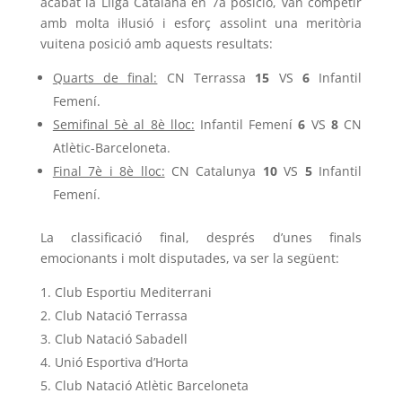
acabat la Lliga Catalana en 7a posició, van competir
amb molta il·lusió i esforç assolint una meritòria
vuitena posició amb aquests resultats:
Quarts de final:
CN Terrassa
15
VS
6
Infantil
Femení.
Semifinal 5è al 8è lloc:
Infantil Femení
6
VS
8
CN
Atlètic-Barceloneta.
Final 7è i 8è lloc:
CN Catalunya
10
VS
5
Infantil
Femení.
La classificació final, després d’unes finals
emocionants i molt disputades, va ser la següent:
Club Esportiu Mediterrani
Club Natació Terrassa
Club Natació Sabadell
Unió Esportiva d’Horta
Club Natació Atlètic Barceloneta