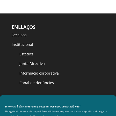
ENLLAÇOS
Seccions
Institucional
Estatuts
Junta Directiva
Informació corporativa
Canal de denúncies
CLUB NATACIÓ RUBÍ
Avinguda de les Olimpíades s/n, 08191 Rubí
Informació bàsica sobre les galetes del web del Club Natació Rubí
Una galeta informàtica és un petit fitxer d’informació que es desa al teu dispositiu cada vegada