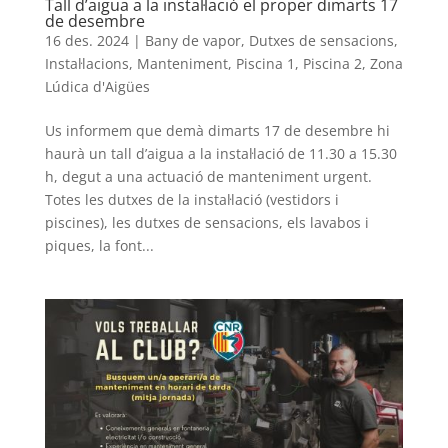
Tall d’aigua a la instal·lació el proper dimarts 17
de desembre
16 des. 2024
|
Bany de vapor
,
Dutxes de sensacions
,
Instal·lacions
,
Manteniment
,
Piscina 1
,
Piscina 2
,
Zona
Lúdica d'Aigües
Us informem que demà dimarts 17 de desembre hi
haurà un tall d’aigua a la instal·lació de 11.30 a 15.30
h, degut a una actuació de manteniment urgent.
Totes les dutxes de la instal·lació (vestidors i
piscines), les dutxes de sensacions, els lavabos i
piques, la font...