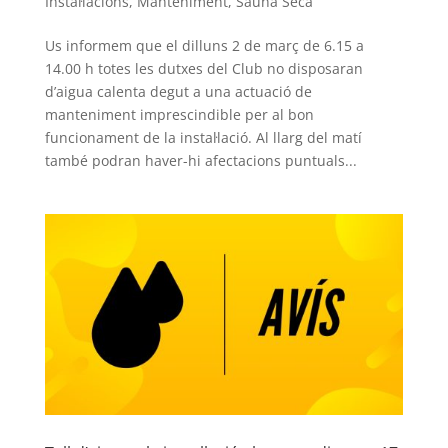
Instal·lacions
,
Manteniment
,
Sauna Seca
Us informem que el dilluns 2 de març de 6.15 a
14.00 h totes les dutxes del Club no disposaran
d’aigua calenta degut a una actuació de
manteniment imprescindible per al bon
funcionament de la instal·lació. Al llarg del matí
també podran haver-hi afectacions puntuals...