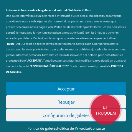
CLUB NATACIÓ RUBÍ
Avinguda de les Olimpíades s/n, 08191 Rubí
Informació bàsica sobre les galetes del web del Club Natació Rubí
Una galeta informàtica és un petit fitxer d’informació que es desa al teu dispositiu cada vegada
que visites la nostra web. Algunes són nostres i altres pertanyen a empreses externes que
DADES DE CONTACTE
presten serveis a la nostra pàgina web. Poden ser de diferents tipus: les tècniques són necessàries
perquè la nostra web funcioni, no necessiten la teva autorització i són les úniques que tenim
cnr@cnrubi.cat
activades per defecte. Per tant, són les úniques que estaran actives només prement el botó
"
REBUTJAR"
. La resta de galetes serveixen per millorar la nostra pàgina, per personalitzar-la
93 606 40 97
d’acord amb les teves preferències, o per poder mostrar-te publicitat ajustada a les teves cerques,
gustos i interessos personals. Totes elles les tenim desactivades per defecte, però pots activar-les
prement el botó "
ACCEPTAR"
. També pots personalitzar-les i modificar la teva decisió en qualsevol
ARXIU
Arxius
moment a l'apartat "
CONFIGURACIÓ DE GALETES"
. Si vols més informació, consulta la
POLÍTICA
DE GALETES
.
Acceptar
ET
Rebutjar
TRUQUEM
® 2025 Club Natació Rubí |
Política de protecció de
Configuració de galetes
dades
|
Política de Privacitat
|
Política de galetes
|
Canal de denúncies
Política de galetes
Política de Privacitat
Contacte