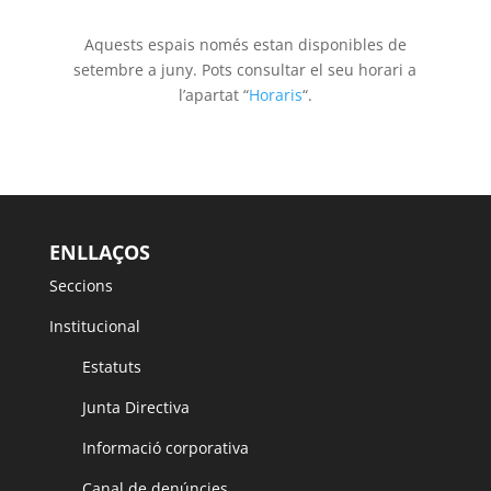
Aquests espais només estan disponibles de
setembre a juny. Pots consultar el seu horari a
l’apartat “
Horaris
“.
ENLLAÇOS
Seccions
Institucional
Estatuts
Junta Directiva
Informació corporativa
Canal de denúncies