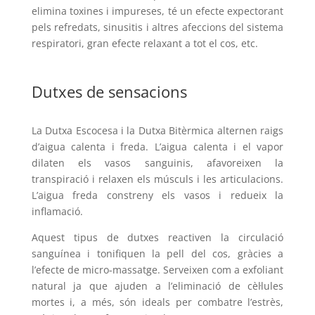
elimina toxines i impureses, té un efecte expectorant
pels refredats, sinusitis i altres afeccions del sistema
respiratori, gran efecte relaxant a tot el cos, etc.
Dutxes de sensacions
La Dutxa Escocesa i la Dutxa Bitèrmica alternen raigs
d’aigua calenta i freda. L’aigua calenta i el vapor
dilaten els vasos sanguinis, afavoreixen la
transpiració i relaxen els músculs i les articulacions.
L’aigua freda constreny els vasos i redueix la
inflamació.
Aquest tipus de dutxes reactiven la circulació
sanguínea i tonifiquen la pell del cos, gràcies a
l’efecte de micro-massatge. Serveixen com a exfoliant
natural ja que ajuden a l’eliminació de cèl·lules
mortes i, a més, són ideals per combatre l’estrès,