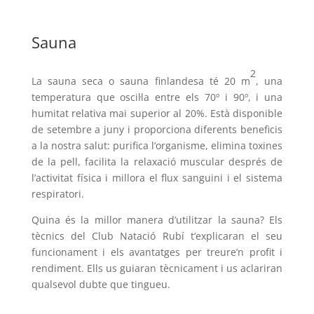
Sauna
2
La sauna seca o sauna finlandesa té 20 m
, una
temperatura que oscil·la entre els 70º i 90º, i una
humitat relativa mai superior al 20%. Està disponible
de setembre a juny i proporciona diferents beneficis
a la nostra salut: purifica l’organisme, elimina toxines
de la pell, facilita la relaxació muscular després de
l’activitat física i millora el flux sanguini i el sistema
respiratori.
Quina és la millor manera d’utilitzar la sauna? Els
tècnics del Club Natació Rubí t’explicaran el seu
funcionament i els avantatges per treure’n profit i
rendiment. Ells us guiaran tècnicament i us aclariran
qualsevol dubte que tingueu.