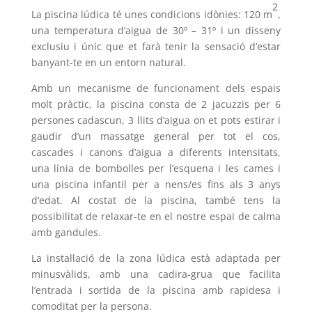
2
La piscina lúdica té unes condicions idònies: 120 m
,
una temperatura d’aigua de 30º – 31º i un disseny
exclusiu i únic que et farà tenir la sensació d’estar
banyant-te en un entorn natural.
Amb un mecanisme de funcionament dels espais
molt pràctic, la piscina consta de 2 jacuzzis per 6
persones cadascun, 3 llits d’aigua on et pots estirar i
gaudir d’un massatge general per tot el cos,
cascades i canons d’aigua a diferents intensitats,
una línia de bombolles per l’esquena i les cames i
una piscina infantil per a nens/es fins als 3 anys
d’edat. Al costat de la piscina, també tens la
possibilitat de relaxar-te en el nostre espai de calma
amb gandules.
La instal·lació de la zona lúdica està adaptada per
minusvàlids, amb una cadira-grua que facilita
l’entrada i sortida de la piscina amb rapidesa i
comoditat per la persona.