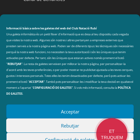
CLUB NATACIÓ RUBÍ
Avinguda de les Olimpíades s/n, 08191 Rubí
Informació bàsica sobre les galetes del web del Club Natació Rubí
Una galeta informàtica és un petit fitxer d’informació que es desa al teu dispositiu cada vegada
que visites la nostra web. Algunes són nostres i altres pertanyen a empreses externes que
DADES DE CONTACTE
presten serveis a la nostra pàgina web. Poden ser de diferents tipus: les tècniques són necessàries
perquè la nostra web funcioni, no necessiten la teva autorització i són les úniques que tenim
cnr@cnrubi.cat
activades per defecte. Per tant, són les úniques que estaran actives només prement el botó
"
REBUTJAR"
. La resta de galetes serveixen per millorar la nostra pàgina, per personalitzar-la
93 606 40 97
d’acord amb les teves preferències, o per poder mostrar-te publicitat ajustada a les teves cerques,
gustos i interessos personals. Totes elles les tenim desactivades per defecte, però pots activar-les
prement el botó "
ACCEPTAR"
. També pots personalitzar-les i modificar la teva decisió en qualsevol
ARXIU
Arxius
moment a l'apartat "
CONFIGURACIÓ DE GALETES"
. Si vols més informació, consulta la
POLÍTICA
DE GALETES
.
Acceptar
Rebutjar
ET
TRUQUEM
® 2025 Club Natació Rubí |
Política de protecció de
Configuració de galetes