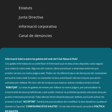
Estatuts
Junta Directiva
Informació corporativa
Canal de denúncies
CLUB NATACIÓ RUBÍ
Avinguda de les Olimpíades s/n, 08191 Rubí
Informació bàsica sobre les galetes del web del Club Natació Rubí
Una galeta informàtica és un petit fitxer d’informació que es desa al teu dispositiu cada vegada
que visites la nostra web. Algunes són nostres i altres pertanyen a empreses externes que
DADES DE CONTACTE
presten serveis a la nostra pàgina web. Poden ser de diferents tipus: les tècniques són necessàries
perquè la nostra web funcioni, no necessiten la teva autorització i són les úniques que tenim
cnr@cnrubi.cat
activades per defecte. Per tant, són les úniques que estaran actives només prement el botó
"
REBUTJAR"
. La resta de galetes serveixen per millorar la nostra pàgina, per personalitzar-la
93 606 40 97
d’acord amb les teves preferències, o per poder mostrar-te publicitat ajustada a les teves cerques,
gustos i interessos personals. Totes elles les tenim desactivades per defecte, però pots activar-les
prement el botó "
ACCEPTAR"
. També pots personalitzar-les i modificar la teva decisió en qualsevol
ARXIU
Arxius
moment a l'apartat "
CONFIGURACIÓ DE GALETES"
. Si vols més informació, consulta la
POLÍTICA
DE GALETES
.