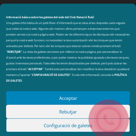
CLUB NATACIÓ RUBÍ
Avinguda de les Olimpíades s/n, 08191 Rubí
Informació bàsica sobre les galetes del web del Club Natació Rubí
Una galeta informàtica és un petit fitxer d’informació que es desa al teu dispositiu cada vegada
que visites la nostra web. Algunes són nostres i altres pertanyen a empreses externes que
DADES DE CONTACTE
presten serveis a la nostra pàgina web. Poden ser de diferents tipus: les tècniques són necessàries
perquè la nostra web funcioni, no necessiten la teva autorització i són les úniques que tenim
cnr@cnrubi.cat
activades per defecte. Per tant, són les úniques que estaran actives només prement el botó
"
REBUTJAR"
. La resta de galetes serveixen per millorar la nostra pàgina, per personalitzar-la
93 606 40 97
d’acord amb les teves preferències, o per poder mostrar-te publicitat ajustada a les teves cerques,
gustos i interessos personals. Totes elles les tenim desactivades per defecte, però pots activar-les
prement el botó "
ACCEPTAR"
. També pots personalitzar-les i modificar la teva decisió en qualsevol
ARXIU
Arxius
moment a l'apartat "
CONFIGURACIÓ DE GALETES"
. Si vols més informació, consulta la
POLÍTICA
DE GALETES
.
Acceptar
Rebutjar
® 2025 Club Natació Rubí |
Política de protecció de
Configuració de galetes
dades
|
Política de Privacitat
|
Política de galetes
|