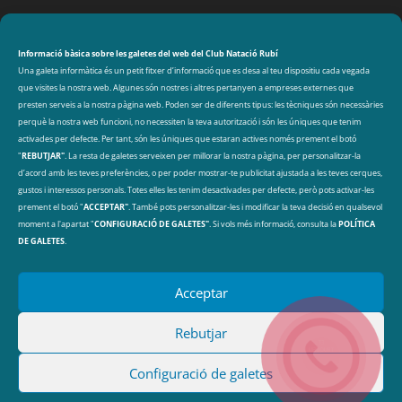
CLUB NATACIÓ RUBÍ
Avinguda de les Olimpíades s/n, 08191 Rubí
Informació bàsica sobre les galetes del web del Club Natació Rubí
Una galeta informàtica és un petit fitxer d’informació que es desa al teu dispositiu cada vegada
que visites la nostra web. Algunes són nostres i altres pertanyen a empreses externes que
DADES DE CONTACTE
presten serveis a la nostra pàgina web. Poden ser de diferents tipus: les tècniques són necessàries
perquè la nostra web funcioni, no necessiten la teva autorització i són les úniques que tenim
cnr@cnrubi.cat
activades per defecte. Per tant, són les úniques que estaran actives només prement el botó
"
REBUTJAR"
. La resta de galetes serveixen per millorar la nostra pàgina, per personalitzar-la
93 606 40 97
d’acord amb les teves preferències, o per poder mostrar-te publicitat ajustada a les teves cerques,
gustos i interessos personals. Totes elles les tenim desactivades per defecte, però pots activar-les
prement el botó "
ACCEPTAR"
. També pots personalitzar-les i modificar la teva decisió en qualsevol
ARXIU
Arxius
moment a l'apartat "
CONFIGURACIÓ DE GALETES"
. Si vols més informació, consulta la
POLÍTICA
DE GALETES
.
Acceptar
Rebutjar
® 2025 Club Natació Rubí |
Política de protecció de
Configuració de galetes
dades
|
Política de Privacitat
|
Política de galetes
|