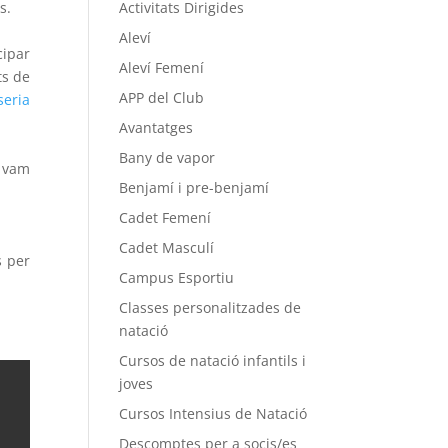
Activitats Dirigides
s.
Aleví
cipar
Aleví Femení
ts de
APP del Club
seria
Avantatges
Bany de vapor
 vam
Benjamí i pre-benjamí
Cadet Femení
Cadet Masculí
s per
Campus Esportiu
Classes personalitzades de
natació
Cursos de natació infantils i
joves
Cursos Intensius de Natació
Descomptes per a socis/es