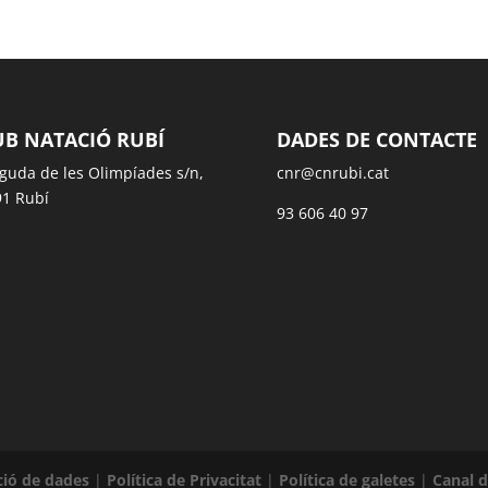
UB NATACIÓ RUBÍ
DADES DE CONTACTE
guda de les Olimpíades s/n,
cnr@cnrubi.cat
1 Rubí
93 606 40 97
ció de dades
|
Política de Privacitat
|
Política de galetes
|
Canal 