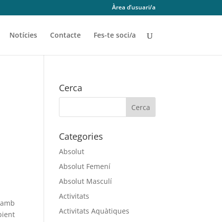
Àrea d’usuari/a
Notícies
Contacte
Fes-te soci/a
Cerca
Categories
Absolut
Absolut Femení
Absolut Masculí
Activitats
n amb
Activitats Aquàtiques
bient