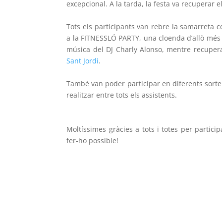
excepcional. A la tarda, la festa va recuperar 
Tots els participants van rebre la samarreta 
a la FITNESSLÓ PARTY, una cloenda d’allò més 
música del DJ
Charly Alonso,
mentre recuperav
Sant Jordi
.
També van poder participar en diferents sortei
realitzar entre tots els assistents.
Moltíssimes gràcies a tots i totes per particip
fer-ho possible!