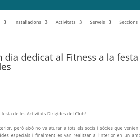
Instal·lacions
Activitats
Serveis
Seccions
 dia dedicat al Fitness a la festa
des
festa de les Activitats Dirigides del Club!
terior, però això no va aturar a tots els socis i sòcies que venie
des especials i finalment es van realitzar a l’interior en un am