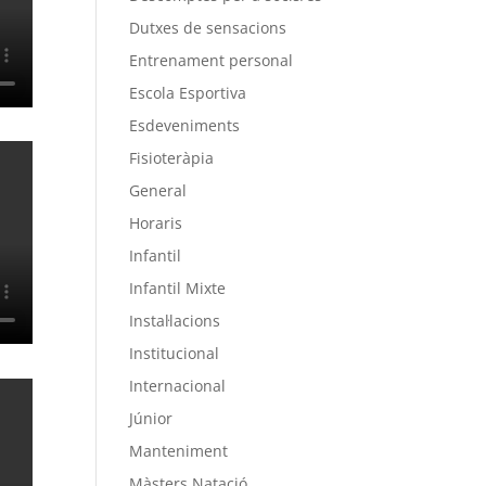
Dutxes de sensacions
Entrenament personal
Escola Esportiva
Esdeveniments
Fisioteràpia
General
Horaris
Infantil
Infantil Mixte
Instal·lacions
Institucional
Internacional
Júnior
Manteniment
Màsters Natació