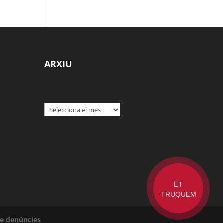
ARXIU
Arxius
ET
TRUQUEM
de denúncies