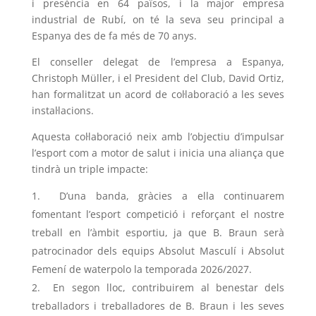
i presència en 64 països, i la major empresa
industrial de Rubí, on té la seva seu principal a
Espanya des de fa més de 70 anys.
El conseller delegat de l’empresa a Espanya,
Christoph Müller, i el President del Club, David Ortiz,
han formalitzat un acord de col·laboració a les seves
instal·lacions.
Aquesta col·laboració neix amb l’objectiu d’impulsar
l’esport com a motor de salut i inicia una aliança que
tindrà un triple impacte:
D’una banda, gràcies a ella continuarem
fomentant l’esport competició i reforçant el nostre
treball en l’àmbit esportiu, ja que B. Braun serà
patrocinador dels equips Absolut Masculí i Absolut
Femení de waterpolo la temporada 2026/2027.
En segon lloc, contribuirem al benestar dels
treballadors i treballadores de B. Braun i les seves