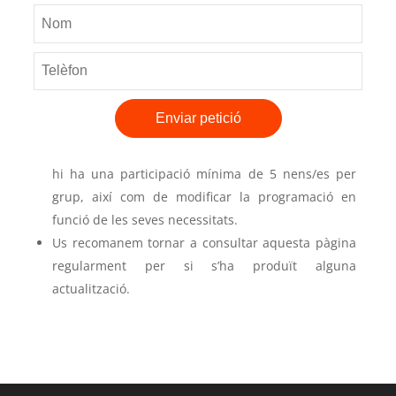
El Club Natació Rubí és una entitat esportiva
declarada d’utilitat pública i sense ànim de lucre.
Per tant, a diferència d’una empresa privada, tots
els beneficis van destinats a millorar les
instal·lacions i serveis que oferim, així com al
Enviar petició
foment de l’esport a la ciutat.
El Club es reserva el dret d’anul·lar l’activitat si no
hi ha una participació mínima de 5 nens/es per
grup, així com de modificar la programació en
funció de les seves necessitats.
Us recomanem tornar a consultar aquesta pàgina
regularment per si s’ha produït alguna
actualització.