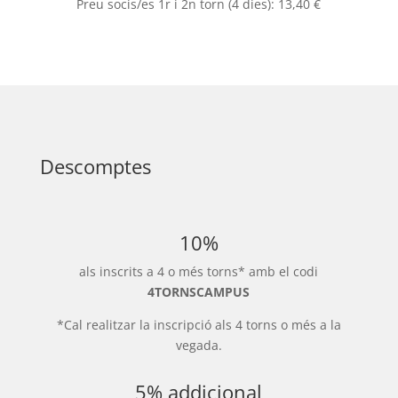
Preu socis/es 1r i 2n torn (4 dies): 13,40 €
Descomptes
10%
als inscrits a 4 o més torns* amb el codi
4TORNSCAMPUS
*Cal realitzar la inscripció als 4 torns o més a la
vegada.
5% addicional