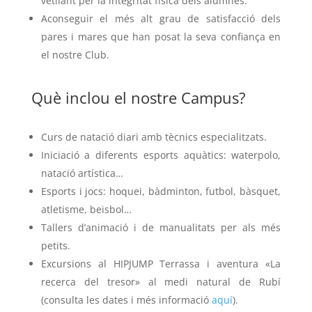
vetllant per la integritat física dels alumnes.
Aconseguir el més alt grau de satisfacció dels
pares i mares que han posat la seva confiança en
el nostre Club.
Què inclou el nostre Campus?
Curs de natació diari amb tècnics especialitzats.
Iniciació a diferents esports aquàtics: waterpolo,
natació artística…
Esports i jocs: hoquei, bàdminton, futbol, bàsquet,
atletisme, beisbol…
Tallers d’animació i de manualitats per als més
petits.
Excursions al HIPJUMP Terrassa i aventura «La
recerca del tresor» al medi natural de Rubí
(consulta les dates i més informació
aquí
).