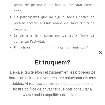
platja de piscina quan finalitzi l’activitat (sense
sabó).
Els participants que no siguin socis i sòcies no
podran accedir al Club abans de l’hora d’inici de
l’activitat.
Es demana la màxima puntualitat a l’hora de
començar l’activitat.
El primer dia el monitor/a us entregarà la
×
samarreta del Campus.
No es permet l’entrada d’acompanyants a les
Et truquem?
instal·lacions si no són socis/es o han comprat una
entrada puntual.
Deixa el teu telèfon i et trucarem en les properes 24
Si algun pare, mare o tutor vol parlar amb el
hores, de dilluns a divendres, per solucionar els teus
dubtes. Al realitzar aquesta sol·licitud acceptes la
monitor o la monitora ho haurà de fer abans de
nostra política de privacitat que pots consultar a
començar l’activitat, sempre i quan hi hagi temps i
www.cnrubi.cat/politica-de-privacitat
no s’interfereixi en la puntualitat a l’hora de
començar, o després de l’activitat.