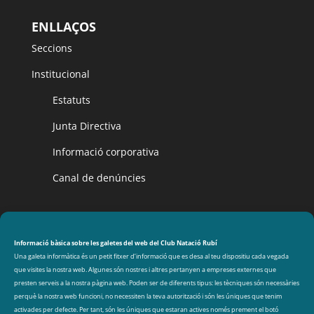
ENLLAÇOS
Seccions
Institucional
Estatuts
Junta Directiva
Informació corporativa
Canal de denúncies
CLUB NATACIÓ RUBÍ
Avinguda de les Olimpíades s/n, 08191 Rubí
Informació bàsica sobre les galetes del web del Club Natació Rubí
Una galeta informàtica és un petit fitxer d’informació que es desa al teu dispositiu cada vegada
que visites la nostra web. Algunes són nostres i altres pertanyen a empreses externes que
DADES DE CONTACTE
presten serveis a la nostra pàgina web. Poden ser de diferents tipus: les tècniques són necessàries
perquè la nostra web funcioni, no necessiten la teva autorització i són les úniques que tenim
cnr@cnrubi.cat
activades per defecte. Per tant, són les úniques que estaran actives només prement el botó