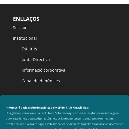
ENLLAÇOS
Seccions
Institucional
Estatuts
Junta Directiva
Informació corporativa
Canal de denúncies
CLUB NATACIÓ RUBÍ
Avinguda de les Olimpíades s/n, 08191 Rubí
Informació bàsica sobre les galetes del web del Club Natació Rubí
Una galeta informàtica és un petit fitxer d’informació que es desa al teu dispositiu cada vegada
que visites la nostra web. Algunes són nostres i altres pertanyen a empreses externes que
DADES DE CONTACTE
presten serveis a la nostra pàgina web. Poden ser de diferents tipus: les tècniques són necessàries