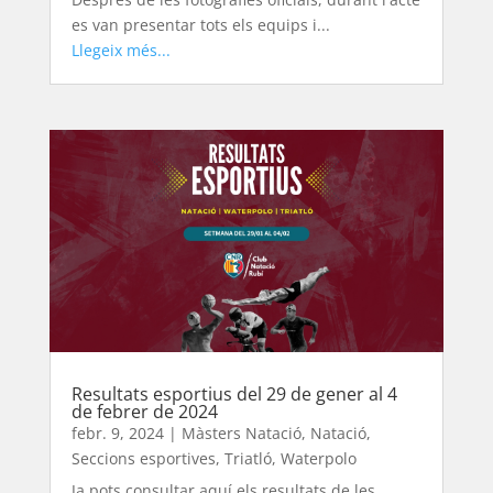
es van presentar tots els equips i...
Llegeix més...
Resultats esportius del 29 de gener al 4
de febrer de 2024
febr. 9, 2024
|
Màsters Natació
,
Natació
,
Seccions esportives
,
Triatló
,
Waterpolo
Ja pots consultar aquí els resultats de les