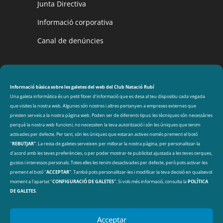
Junta Directiva
Informació corporativa
Canal de denúncies
CLUB NATACIÓ RUBÍ
Avinguda de les Olimpíades s/n, 08191 Rubí
Informació bàsica sobre les galetes del web del Club Natació Rubí
Una galeta informàtica és un petit fitxer d’informació que es desa al teu dispositiu cada vegada
que visites la nostra web. Algunes són nostres i altres pertanyen a empreses externes que
DADES DE CONTACTE
presten serveis a la nostra pàgina web. Poden ser de diferents tipus: les tècniques són necessàries
perquè la nostra web funcioni, no necessiten la teva autorització i són les úniques que tenim
cnr@cnrubi.cat
activades per defecte. Per tant, són les úniques que estaran actives només prement el botó
"
REBUTJAR"
. La resta de galetes serveixen per millorar la nostra pàgina, per personalitzar-la
93 606 40 97
d’acord amb les teves preferències, o per poder mostrar-te publicitat ajustada a les teves cerques,
gustos i interessos personals. Totes elles les tenim desactivades per defecte, però pots activar-les
prement el botó "
ACCEPTAR"
. També pots personalitzar-les i modificar la teva decisió en qualsevol
ARXIU
Arxius
moment a l'apartat "
CONFIGURACIÓ DE GALETES"
. Si vols més informació, consulta la
POLÍTICA
DE GALETES
.
Acceptar