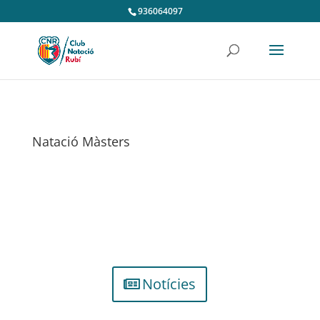
936064097
Natació Màsters
Notícies