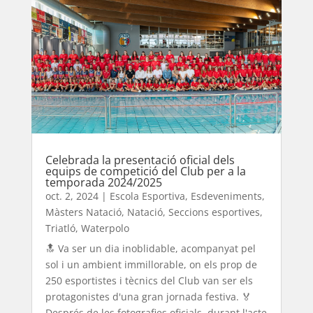
Celebrada la presentació oficial dels
equips de competició del Club per a la
temporada 2024/2025
oct. 2, 2024
|
Escola Esportiva
,
Esdeveniments
,
Màsters Natació
,
Natació
,
Seccions esportives
,
Triatló
,
Waterpolo
🔝 Va ser un dia inoblidable, acompanyat pel
sol i un ambient immillorable, on els prop de
250 esportistes i tècnics del Club van ser els
protagonistes d'una gran jornada festiva. 🏅
Després de les fotografies oficials, durant l'acte